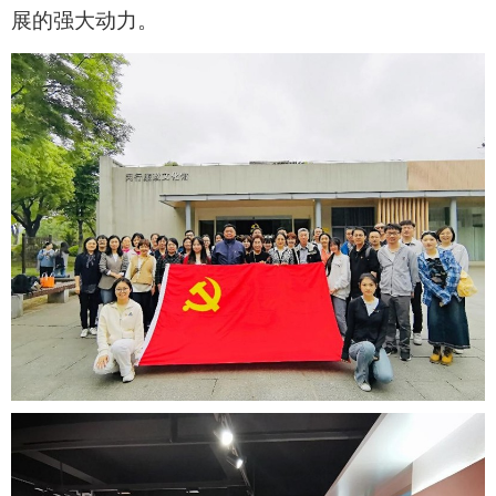
展的强大动力。