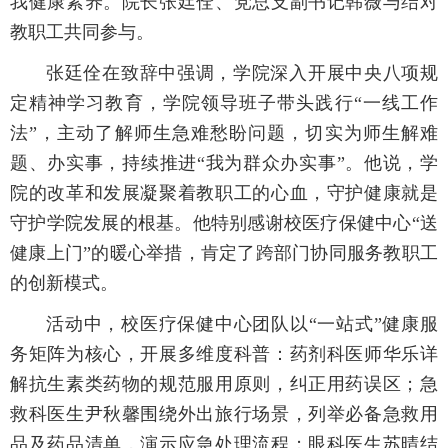
我健康素养。院长张廷佺、党总支副书记韩薇与结对
教职工共同参与。
张廷佺在致辞中强调，学院深入开展中央八项规
定精神学习教育，学院领导班子带头践行“一线工作
法”，主动了解师生急难愁盼问题，切实为师生解难
题、办实事，持续推进“我为群众办实事”。他说，学
院的改革和发展凝聚着教职工的心血，守护健康就是
守护学院发展的根基。他特别感谢校医疗保健中心“送
健康上门”的暖心举措，肯定了跨部门协同服务教职工
的创新模式。
活动中，校医疗保健中心团队以“一站式”健康服
务矩阵为核心，开展多维度科普：药剂科医师华乐详
解抗生素类药物的规范服用原则，纠正用药误区；急
救科医生尹秋馨围绕外出旅行场景，列举必备急救用
品及药品清单，演示应急处理流程；眼科医生苏晴结