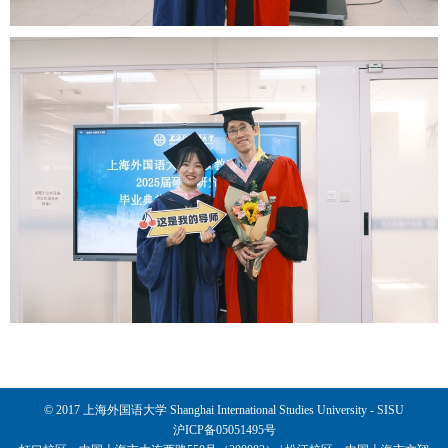
© 2017 上海外国语大学 Shanghai International Studies University - SISU
沪ICP备05051495号