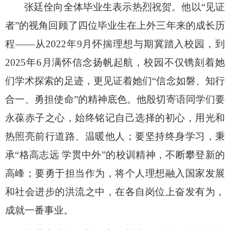
张廷佺向全体毕业生表示热烈祝贺。他以“见证
者”的视角回顾了四位毕业生在上外三年来的成长历
程
——
从
2022
年
9
月怀揣理想与期冀踏入校园，到
2025
年
6
月满怀信念扬帆起航，校园不仅镌刻着她
们学术探索的足迹，更见证着她们“信念如磐、知行
合一、勇担使命”的精神底色。他殷切寄语同学们要
永葆赤子之心，始终铭记自己选择的初心，用光和
热照亮前行道路、温暖他人；要坚持终身学习，秉
承“格高志远 学贯中外”的校训精神，不断攀登新的
高峰；要勇于担当作为，将个人理想融入国家发展
和社会进步的洪流之中，在各自岗位上奋发有为，
成就一番事业。