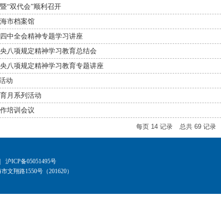
暨“双代会”顺利召开
海市档案馆
四中全会精神专题学习讲座
央八项规定精神学习教育总结会
央八项规定精神学习教育专题讲座
”活动
育月系列活动
作培训会议
每页
14
记录
总共
69
记录
|
沪ICP备05051495号
文翔路1550号（201620）