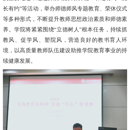
长有约”等
活动，
举办师德师风专题教育、荣休仪式
等多种形式，不断提升教师思想政治素质和师德素
养。
学院将紧紧
围绕“立德树人”根本任务
，持续
抓
教风
、
促学风
、
塑院风，营造良好的教书育人环
境
，
以高质量教师队伍建设助推
学院教育事业的持
续健康发展。