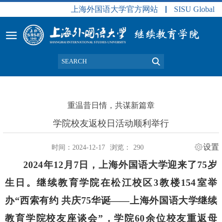
上海外国语大学官方网站
SISU Global
重温昔日情，共谋新篇章
学院校友返校日活动顺利举行
设置
时间：2024-12-17
浏览：
290
2024
年
12
月
7
日，上海外国语大学迎来了
75
岁
生日。继续教育学院在松江校区
3
教楼
154
室举
办“西索有约 共庆
75
华诞——上海外国语大学继续
教育学院校友座谈会”，学院
60
余位校友重返母