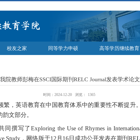
校友之家
同等学力申硕
高等学历继续教育
我院教师彭梅在SSCI国际期刊RELC Journal发表学术论文
时间：2024-12-20
浏览：
1365
频繁，英语教育在中国教育体系中的重要性不断提升
的韵文部分。
共同撰写了
Exploring the Use of Rhymes in Internatio
ve Study
，网络版于
12
月
16
日成功公开发表在期刊
REL