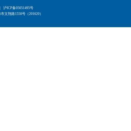
|
沪ICP备05051495号
文翔路1550号（201620）