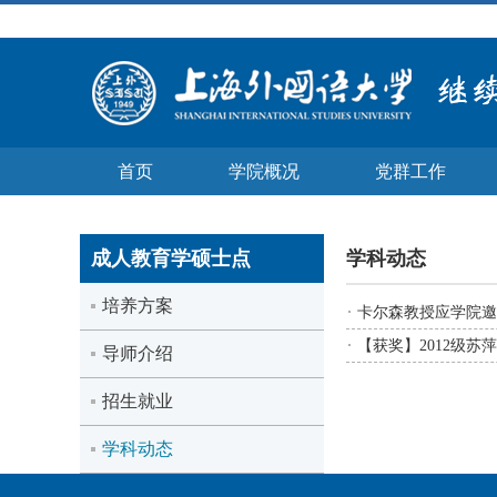
首页
学院概况
党群工作
成人教育学硕士点
学科动态
培养方案
卡尔森教授应学院邀
【获奖】2012级
导师介绍
招生就业
学科动态